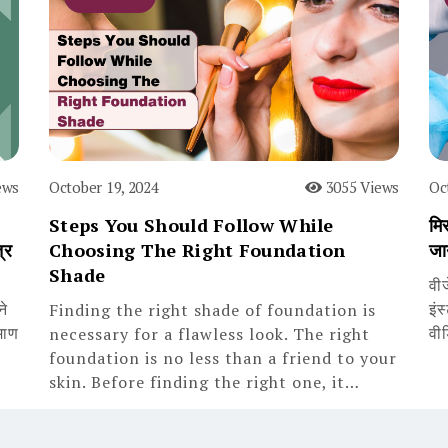
ews
October 19, 2024
3055 Views
Oc
Steps You Should Follow While
मिस
्र
Choosing The Right Foundation
जा
Shade
वी
ने
इंस
Finding the right shade of foundation is
माण
वी
necessary for a flawless look. The right
foundation is no less than a friend to your
skin. Before finding the right one, it…