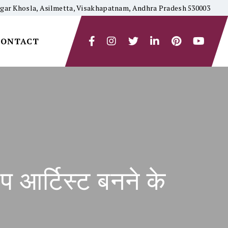
yagar Khosla, Asilmetta, Visakhapatnam, Andhra Pradesh 530003
CONTACT
र्टिस्ट बनने के