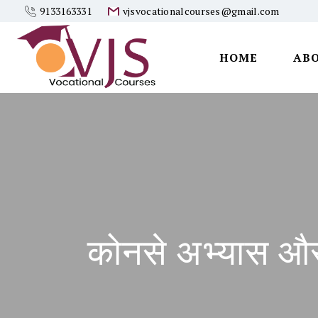
9133163331
vjsvocationalcourses@gmail.com
HOME
AB
Vjs
Vocational
Courses
कोनसे अभ्यास औ